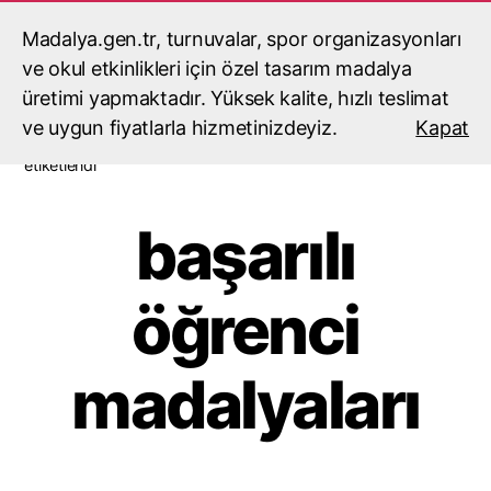
Madalya.gen.tr, turnuvalar, spor organizasyonları
madalyacı,madalya,madalya
yaptırma,madalya fiyatları
ve okul etkinlikleri için özel tasarım madalya
Ara
Menü
üretimi yapmaktadır. Yüksek kalite, hızlı teslimat
ve uygun fiyatlarla hizmetinizdeyiz.
Kapat
Ana Sayfa
/ Ürünler “başarılı öğrenci madalyaları” olarak
etiketlendi
başarılı
öğrenci
madalyaları