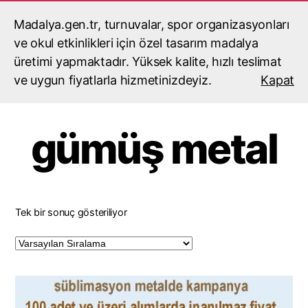
Madalya.gen.tr, turnuvalar, spor organizasyonları
madalyacı,madalya,madalya
yaptırma,madalya fiyatları
ve okul etkinlikleri için özel tasarım madalya
Ara
Menü
üretimi yapmaktadır. Yüksek kalite, hızlı teslimat
ve uygun fiyatlarla hizmetinizdeyiz.
Kapat
Ana Sayfa
/ Ürünler “gümüş metal” olarak etiketlendi
gümüş metal
Tek bir sonuç gösteriliyor