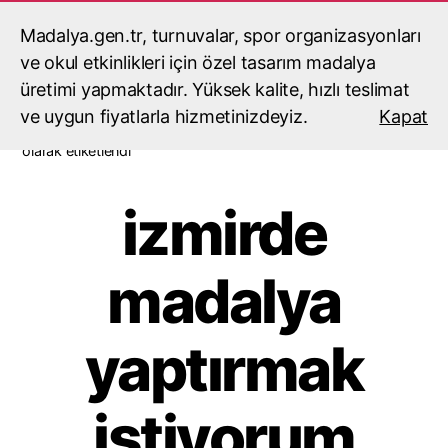
Madalya.gen.tr, turnuvalar, spor organizasyonları
madalyacı,madalya,madalya
yaptırma,madalya fiyatları
ve okul etkinlikleri için özel tasarım madalya
Ara
Menü
üretimi yapmaktadır. Yüksek kalite, hızlı teslimat
ve uygun fiyatlarla hizmetinizdeyiz.
Kapat
Ana Sayfa
/ Ürünler “izmirde madalya yaptırmak istiyorum”
olarak etiketlendi
izmirde
madalya
yaptırmak
istiyorum