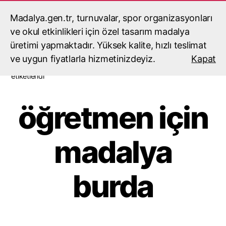
Madalya.gen.tr, turnuvalar, spor organizasyonları
madalyacı,madalya,madalya
yaptırma,madalya fiyatları
ve okul etkinlikleri için özel tasarım madalya
Ara
Menü
üretimi yapmaktadır. Yüksek kalite, hızlı teslimat
ve uygun fiyatlarla hizmetinizdeyiz.
Kapat
Ana Sayfa
/ Ürünler “öğretmen için madalya burda” olarak
etiketlendi
öğretmen için
madalya
burda