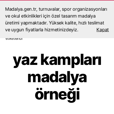
Madalya.gen.tr, turnuvalar, spor organizasyonları
madalyacı,madalya,madalya
yaptırma,madalya fiyatları
ve okul etkinlikleri için özel tasarım madalya
Ara
Menü
üretimi yapmaktadır. Yüksek kalite, hızlı teslimat
ve uygun fiyatlarla hizmetinizdeyiz.
Kapat
Ana Sayfa
/ Ürünler “yaz kampları madalya örneği” olarak
etiketlendi
yaz kampları
madalya
örneği