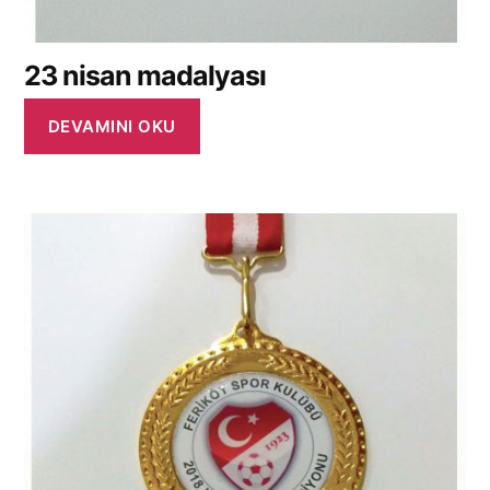
5
9
0
9
.
.
23 nisan madalyası
DEVAMINI OKU