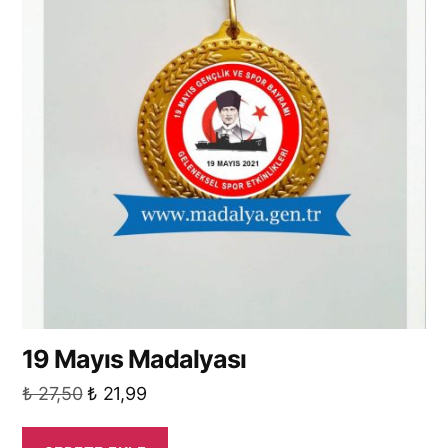
19 Mayıs Madalyası
O
Ş
₺
27,50
₺
21,99
r
u
i
a