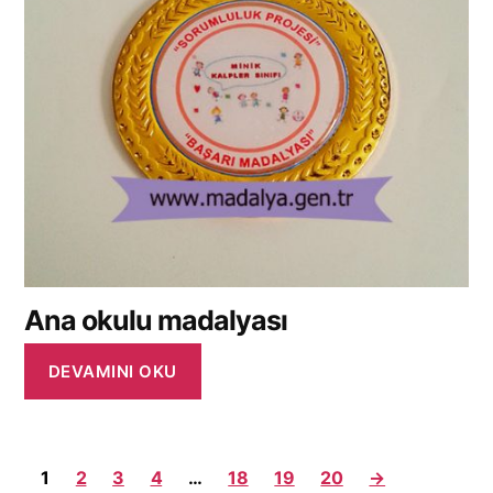
Ana okulu madalyası
DEVAMINI OKU
1
2
3
4
…
18
19
20
→