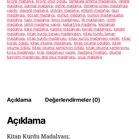
bronz madalya
,
bronz onur ödülü
,
çankkale annma madalyası
,
çelenk
madalya
,
damlalı madalya
,
defne madalya
,
deneme sınavı madalyası
yapılır
,
desenli madalya
,
döküm madalya
,
etiketli madalya
,
gazi
madalyası
,
görsel madalya
,
gümüş madalya
,
gümüş madalya.altın
madalya
,
hazır madalya
,
ikinci madalyası
,
ilk madalyam
,
isimli
madalya
,
isimli madalya yapılır
,
kabartma madalya
,
kaplamalı
madalya
,
kare madalya
,
karete madalyası kayak madalyası
,
katılım
madalyası
,
kitap kurdu başarı madalyaları
,
kitap kurdu başarı
madalyası
,
kitap kurdu madalyası
,
kitap kurdu madalyası yapılır
,
kitap
kurdu ödülü
,
kitap okuma madalyası
,
kitap okuma ödülleri
,
kitap
okuma ödülü
,
kitap okuma şampiyon ödülü
,
kitap okuma şampiyonu
,
koşu madalyası
,
kreş madalyası yapılır
,
madalya fiyatları
,
okuma
bayramı madalyası ana okul madalyası
,
ucuz madalya
Açıklama
Değerlendirmeler (0)
Açıklama
Kitap Kurdu Madalyası;