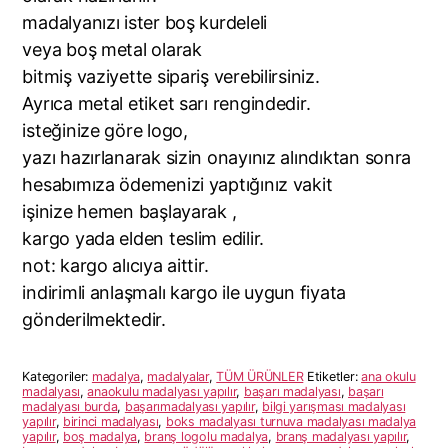
madalyanızı ister boş kurdeleli
veya boş metal olarak
bitmiş vaziyette sipariş verebilirsiniz.
Ayrıca metal etiket sarı rengindedir.
isteğinize göre logo,
yazı hazırlanarak sizin onayınız alındıktan sonra
hesabımıza ödemenizi yaptığınız vakit
işinize hemen başlayarak ,
kargo yada elden teslim edilir.
not: kargo alıcıya aittir.
indirimli anlaşmalı kargo ile uygun fiyata
gönderilmektedir.
Kategoriler:
madalya
,
madalyalar
,
TÜM ÜRÜNLER
Etiketler:
ana okulu
madalyası
,
anaokulu madalyası yapılır
,
başarı madalyası
,
başarı
madalyası burda
,
başarımadalyası yapılır
,
bilgi yarışması madalyası
yapılır
,
birinci madalyası
,
boks madalyası turnuva madalyası madalya
yapılır
,
boş madalya
,
branş logolu madalya
,
branş madalyası yapılır
,