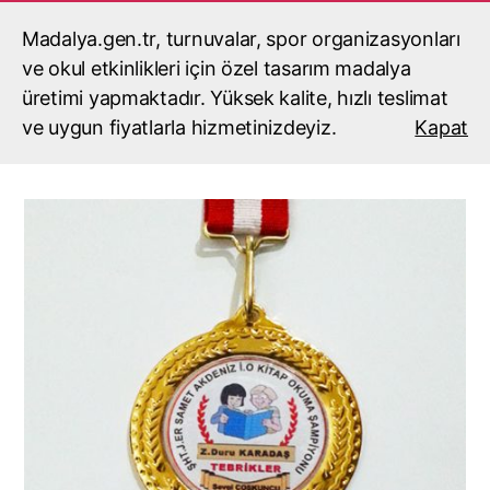
Madalya.gen.tr, turnuvalar, spor organizasyonları
madalyacı,madalya,madalya
yaptırma,madalya fiyatları
ve okul etkinlikleri için özel tasarım madalya
Ara
Menü
üretimi yapmaktadır. Yüksek kalite, hızlı teslimat
ve uygun fiyatlarla hizmetinizdeyiz.
Kapat
Ana Sayfa
/
TÜM ÜRÜNLER
/ Kitap Kurdu Madalyası